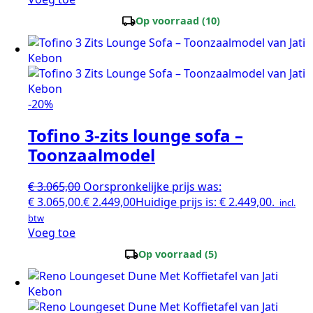
local_shipping
Op voorraad (10)
-20%
Tofino 3-zits lounge sofa –
Toonzaalmodel
€
3.065,00
Oorspronkelijke prijs was:
€ 3.065,00.
€
2.449,00
Huidige prijs is: € 2.449,00.
incl.
btw
Voeg toe
local_shipping
Op voorraad (5)