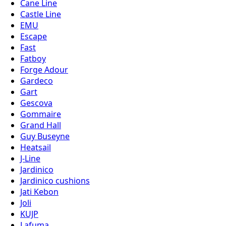
Cane Line
Castle Line
EMU
Escape
Fast
Fatboy
Forge Adour
Gardeco
Gart
Gescova
Gommaire
Grand Hall
Guy Buseyne
Heatsail
J-Line
Jardinico
Jardinico cushions
Jati Kebon
Joli
KUJP
Lafuma