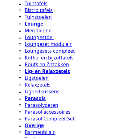
Tuintafels
Bistro tafels
Tuinstoelen
Lounge
Meridienne
Loungestoel
Loungeset modulair
Loungesets compleet
Koffie- en bijzettafels
Poufs en Zitzakken
Lig- en Relaxzetels
Ligstoelen
Relaxzetels
Ligbedkussens
Parasols
Parasolvoeten
Parasol accessoires
Parasol Compleet Set
Overige
Barmeubilair