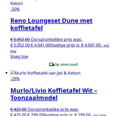
-20%
Reno Loungeset Dune met
koffietafel
€
5.052,00
Oorspronkelijke prijs was:
€ 5.052,00.
€
4.041,00
Huidige prijs is: € 4.041,00.
incl.
btw
Voeg toe
local_shipping
Op voorraad
-29%
Murlo/Livio Koffietafel Wit –
Toonzaalmodel
€
425,00
Oorspronkelijke prijs was:
€ 425,00.
€
299,00
Huidige prijs is: € 299,00.
incl. btw