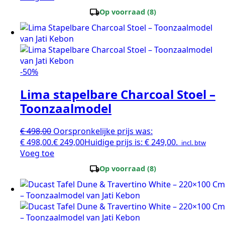
local_shipping
Op voorraad (8)
-50%
Lima stapelbare Charcoal Stoel –
Toonzaalmodel
€
498,00
Oorspronkelijke prijs was:
€ 498,00.
€
249,00
Huidige prijs is: € 249,00.
incl. btw
Voeg toe
local_shipping
Op voorraad (8)