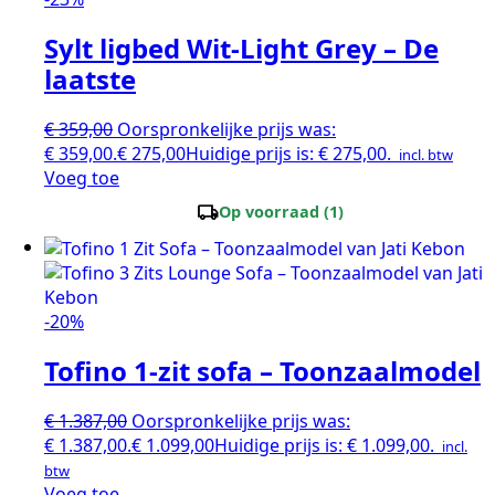
Sylt ligbed Wit-Light Grey – De
laatste
€
359,00
Oorspronkelijke prijs was:
€ 359,00.
€
275,00
Huidige prijs is: € 275,00.
incl. btw
Voeg toe
local_shipping
Op voorraad (1)
-20%
Tofino 1-zit sofa – Toonzaalmodel
€
1.387,00
Oorspronkelijke prijs was:
€ 1.387,00.
€
1.099,00
Huidige prijs is: € 1.099,00.
incl.
btw
Voeg toe