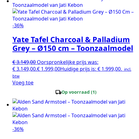
-36%
Yate Tafel Charcoal & Palladium
Grey – Ø150 cm – Toonzaalmodel
€
3.149,00
Oorspronkelijke prijs was:
€ 3.149,00.
€
1.999,00
Huidige prijs is: € 1.999,00.
incl.
btw
Voeg toe
local_shipping
Op voorraad (1)
-36%