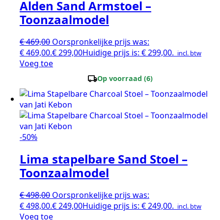
Alden Sand Armstoel –
Toonzaalmodel
€
469,00
Oorspronkelijke prijs was:
€ 469,00.
€
299,00
Huidige prijs is: € 299,00.
incl. btw
Voeg toe
local_shipping
Op voorraad (6)
-50%
Lima stapelbare Sand Stoel –
Toonzaalmodel
€
498,00
Oorspronkelijke prijs was:
€ 498,00.
€
249,00
Huidige prijs is: € 249,00.
incl. btw
Voeg toe