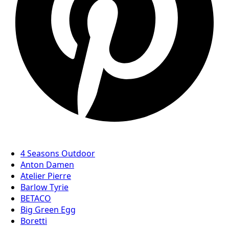
4 Seasons Outdoor
Anton Damen
Atelier Pierre
Barlow Tyrie
BETACO
Big Green Egg
Boretti