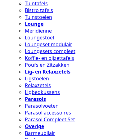
Tuintafels
Bistro tafels
Tuinstoelen
Lounge
Meridienne
Loungestoel
Loungeset modulair
Loungesets compleet
Koffie- en bijzettafels
Poufs en Zitzakken
Lig- en Relaxzetels
Ligstoelen
Relaxzetels
Ligbedkussens
Parasols
Parasolvoeten
Parasol accessoires
Parasol Compleet Set
Overige
Barmeubilair