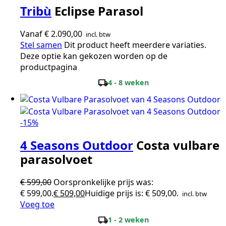
Tribù
Eclipse Parasol
Vanaf
€
2.090,00
incl. btw
Stel samen
Dit product heeft meerdere variaties.
Deze optie kan gekozen worden op de
productpagina
local_shipping
4 - 8 weken
-15%
4 Seasons Outdoor
Costa vulbare
parasolvoet
€
599,00
Oorspronkelijke prijs was:
€ 599,00.
€
509,00
Huidige prijs is: € 509,00.
incl. btw
Voeg toe
local_shipping
1 - 2 weken