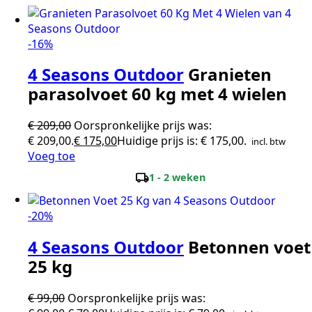
-16%
4 Seasons Outdoor
Granieten
parasolvoet 60 kg met 4 wielen
€
209,00
Oorspronkelijke prijs was:
€ 209,00.
€
175,00
Huidige prijs is: € 175,00.
incl. btw
Voeg toe
local_shipping
1 - 2 weken
-20%
4 Seasons Outdoor
Betonnen voet
25 kg
€
99,00
Oorspronkelijke prijs was: