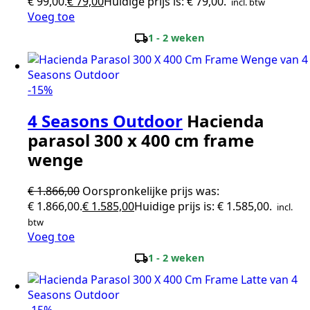
€ 99,00.
€
79,00
Huidige prijs is: € 79,00.
incl. btw
Voeg toe
local_shipping
1 - 2 weken
-15%
4 Seasons Outdoor
Hacienda
parasol 300 x 400 cm frame
wenge
€
1.866,00
Oorspronkelijke prijs was:
€ 1.866,00.
€
1.585,00
Huidige prijs is: € 1.585,00.
incl.
btw
Voeg toe
local_shipping
1 - 2 weken
-15%