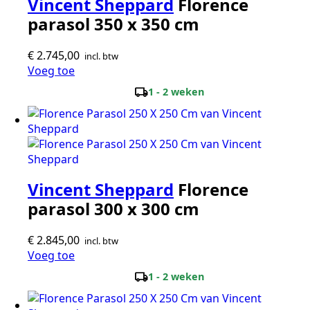
Vincent Sheppard
Florence
parasol 350 x 350 cm
€
2.745,00
incl. btw
Voeg toe
local_shipping
1 - 2 weken
Vincent Sheppard
Florence
parasol 300 x 300 cm
€
2.845,00
incl. btw
Voeg toe
local_shipping
1 - 2 weken