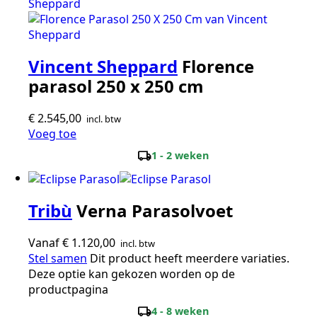
Vincent Sheppard
Florence
parasol 250 x 250 cm
€
2.545,00
incl. btw
Voeg toe
local_shipping
1 - 2 weken
Tribù
Verna Parasolvoet
Vanaf
€
1.120,00
incl. btw
Stel samen
Dit product heeft meerdere variaties.
Deze optie kan gekozen worden op de
productpagina
local_shipping
4 - 8 weken