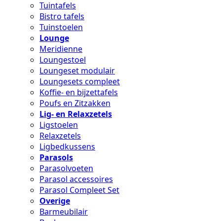
Tuintafels
Bistro tafels
Tuinstoelen
Lounge
Meridienne
Loungestoel
Loungeset modulair
Loungesets compleet
Koffie- en bijzettafels
Poufs en Zitzakken
Lig- en Relaxzetels
Ligstoelen
Relaxzetels
Ligbedkussens
Parasols
Parasolvoeten
Parasol accessoires
Parasol Compleet Set
Overige
Barmeubilair