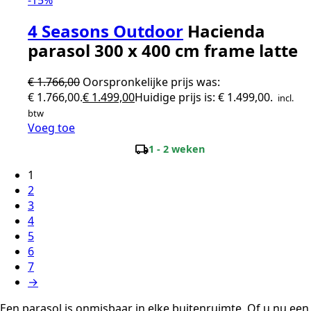
4 Seasons Outdoor
Hacienda
parasol 300 x 400 cm frame latte
€
1.766,00
Oorspronkelijke prijs was:
€ 1.766,00.
€
1.499,00
Huidige prijs is: € 1.499,00.
incl.
btw
Voeg toe
local_shipping
1 - 2 weken
1
2
3
4
5
6
7
→
Een parasol is onmisbaar in elke buitenruimte. Of u nu een