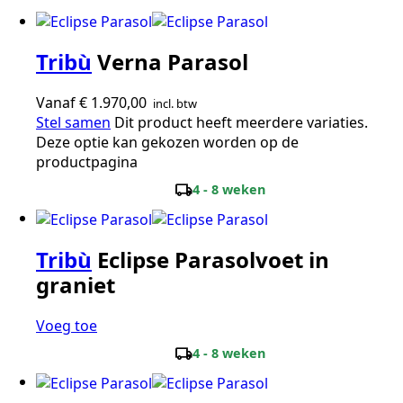
Tribù
Verna Parasol
Vanaf
€
1.970,00
incl. btw
Stel samen
Dit product heeft meerdere variaties.
Deze optie kan gekozen worden op de
productpagina
local_shipping
4 - 8 weken
Tribù
Eclipse Parasolvoet in
graniet
Voeg toe
local_shipping
4 - 8 weken