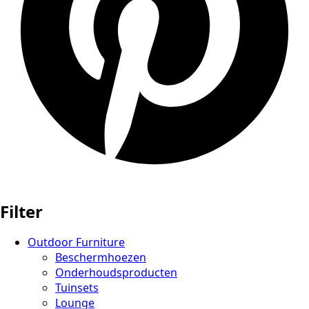
Filter
Outdoor Furniture
Beschermhoezen
Onderhoudsproducten
Tuinsets
Lounge