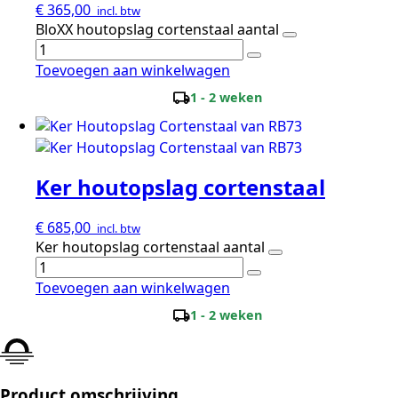
€
365,00
incl. btw
BloXX houtopslag cortenstaal aantal
Toevoegen aan winkelwagen
local_shipping
1 - 2 weken
Ker houtopslag cortenstaal
€
685,00
incl. btw
Ker houtopslag cortenstaal aantal
Toevoegen aan winkelwagen
local_shipping
1 - 2 weken
Product omschrijving