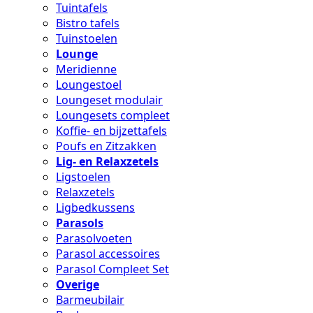
Tuintafels
Bistro tafels
Tuinstoelen
Lounge
Meridienne
Loungestoel
Loungeset modulair
Loungesets compleet
Koffie- en bijzettafels
Poufs en Zitzakken
Lig- en Relaxzetels
Ligstoelen
Relaxzetels
Ligbedkussens
Parasols
Parasolvoeten
Parasol accessoires
Parasol Compleet Set
Overige
Barmeubilair