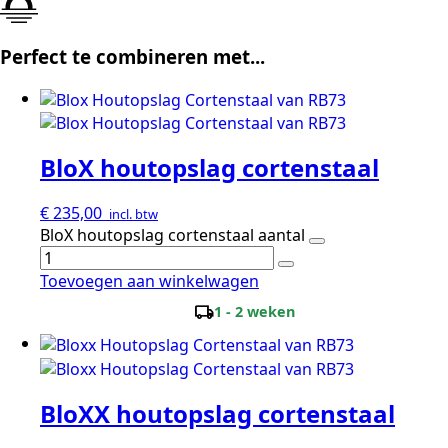
Perfect te combineren met...
BloX houtopslag cortenstaal
€
235,00
incl. btw
BloX houtopslag cortenstaal aantal
Toevoegen aan winkelwagen
local_shipping
1 - 2 weken
BloXX houtopslag cortenstaal