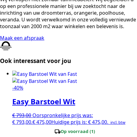
op een professionele manier bij uw zoektocht naar de
inrichting van uw droomterras, orangerie, poolhouse,
veranda. U wordt verwelkomd in onze volledig vernieuwde
toonzaal van 2000 m2 waar winkelen een belevenis is.
Maak een afspraak
Ook interessant voor jou
-40%
Easy Barstoel Wit
€
793,00
Oorspronkelijke prijs was:
€ 793,00.
€
475,00
Huidige prijs is: € 475,00.
incl. btw
local_shipping
Op voorraad (1)