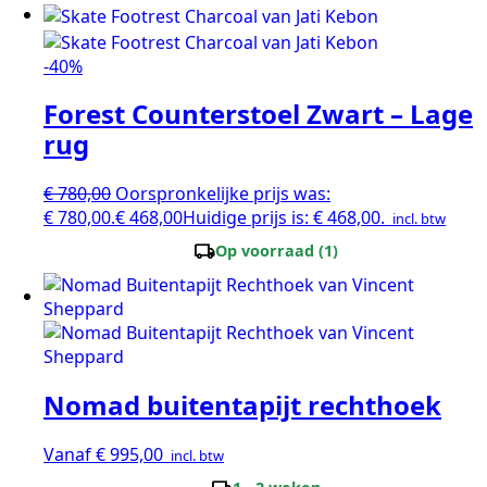
-40%
Forest Counterstoel Zwart – Lage
rug
€
780,00
Oorspronkelijke prijs was:
€ 780,00.
€
468,00
Huidige prijs is: € 468,00.
incl. btw
local_shipping
Op voorraad (1)
Nomad buitentapijt rechthoek
Vanaf
€
995,00
incl. btw