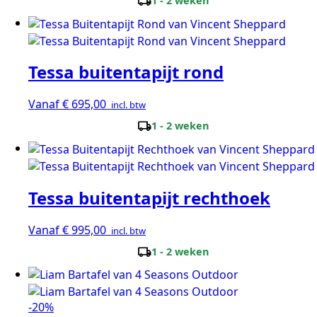
local_shipping
1 - 2 weken
Tessa buitentapijt rond
Vanaf
€
695,00
incl. btw
local_shipping
1 - 2 weken
Tessa buitentapijt rechthoek
Vanaf
€
995,00
incl. btw
local_shipping
1 - 2 weken
-20%