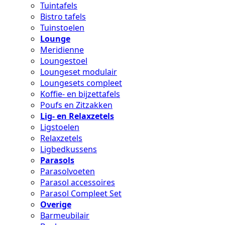
Tuintafels
Bistro tafels
Tuinstoelen
Lounge
Meridienne
Loungestoel
Loungeset modulair
Loungesets compleet
Koffie- en bijzettafels
Poufs en Zitzakken
Lig- en Relaxzetels
Ligstoelen
Relaxzetels
Ligbedkussens
Parasols
Parasolvoeten
Parasol accessoires
Parasol Compleet Set
Overige
Barmeubilair