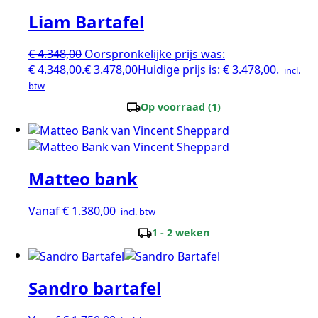
Liam Bartafel
€
4.348,00
Oorspronkelijke prijs was:
€ 4.348,00.
€
3.478,00
Huidige prijs is: € 3.478,00.
incl.
btw
local_shipping
Op voorraad (1)
Matteo bank
Vanaf
€
1.380,00
incl. btw
local_shipping
1 - 2 weken
Sandro bartafel