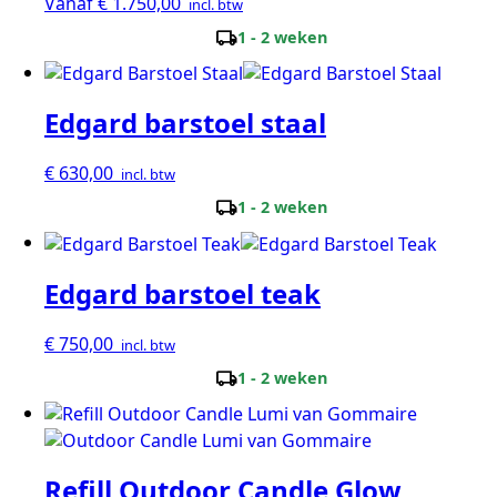
Vanaf
€
1.750,00
incl. btw
local_shipping
1 - 2 weken
Edgard barstoel staal
€
630,00
incl. btw
local_shipping
1 - 2 weken
Edgard barstoel teak
€
750,00
incl. btw
local_shipping
1 - 2 weken
Refill Outdoor Candle Glow