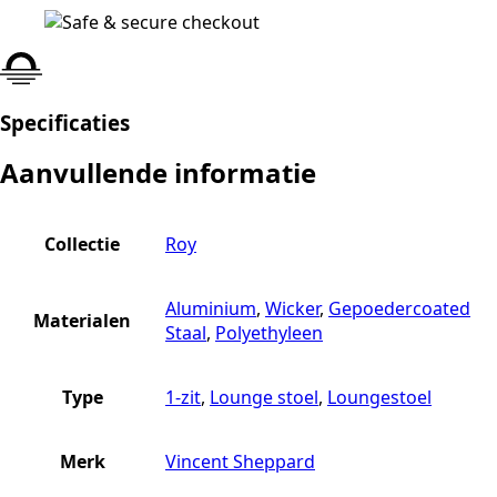
Specificaties
Aanvullende informatie
Collectie
Roy
Aluminium
,
Wicker
,
Gepoedercoated
Materialen
Staal
,
Polyethyleen
Type
1-zit
,
Lounge stoel
,
Loungestoel
Merk
Vincent Sheppard