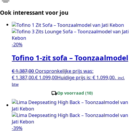
Ook interessant voor jou
-20%
Tofino 1-zit sofa – Toonzaalmodel
€
1.387,00
Oorspronkelijke prijs was:
€ 1.387,00.
€
1.099,00
Huidige prijs is: € 1.099,00.
incl.
btw
local_shipping
Op voorraad (10)
-39%