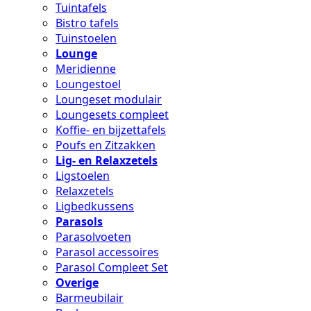
Tuintafels
Bistro tafels
Tuinstoelen
Lounge
Meridienne
Loungestoel
Loungeset modulair
Loungesets compleet
Koffie- en bijzettafels
Poufs en Zitzakken
Lig- en Relaxzetels
Ligstoelen
Relaxzetels
Ligbedkussens
Parasols
Parasolvoeten
Parasol accessoires
Parasol Compleet Set
Overige
Barmeubilair