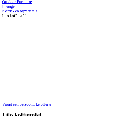
Outdoor Furniture
Lounge
Koffie- en bijzettafels
Lilo koffietafel
Vraag een persoonlijke offerte
Lilo koffietafel