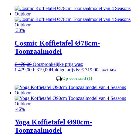
-33%
Cosmic Koffietafel Ø78cm-
Toonzaalmodel
€
479,00
Oorspronkelijke prijs was:
€ 479,00.
€
319,00
Huidige prijs is: € 319,00.
incl. btw
local_shipping
Op voorraad (1)
-46%
Yoga Koffietafel Ø90cm-
Toonzaalmodel