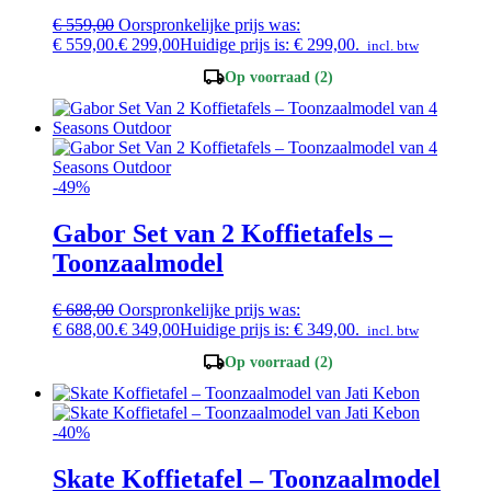
€
559,00
Oorspronkelijke prijs was:
€ 559,00.
€
299,00
Huidige prijs is: € 299,00.
incl. btw
local_shipping
Op voorraad (2)
-49%
Gabor Set van 2 Koffietafels –
Toonzaalmodel
€
688,00
Oorspronkelijke prijs was:
€ 688,00.
€
349,00
Huidige prijs is: € 349,00.
incl. btw
local_shipping
Op voorraad (2)
-40%
Skate Koffietafel – Toonzaalmodel