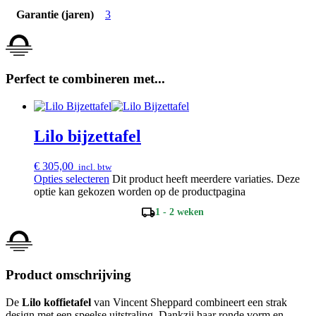
Garantie (jaren)
3
Perfect te combineren met...
Lilo bijzettafel
€
305,00
incl. btw
Opties selecteren
Dit product heeft meerdere variaties. Deze
optie kan gekozen worden op de productpagina
local_shipping
1 - 2 weken
Product omschrijving
De
Lilo koffietafel
van Vincent Sheppard combineert een strak
design met een speelse uitstraling. Dankzij haar ronde vorm en