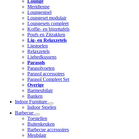
Lounge
Meridienne
Loungestoel
Loungeset modulair
Loungesets compleet
Koffie- en bijzettafels
Poufs en Zitzakken
Lig- en Relaxzetels
Ligstoelen
Relaxzetels
Ligbedkussens
Parasols
Parasolvoeten
Parasol accessoires
Parasol Compleet Set
Overige
Barmeubilair
Banken
Indoor Furniture
Indoor Stoelen
Barbecue
Toestellen
Buitenkeuken
Barbecue accessoires
Meubilair