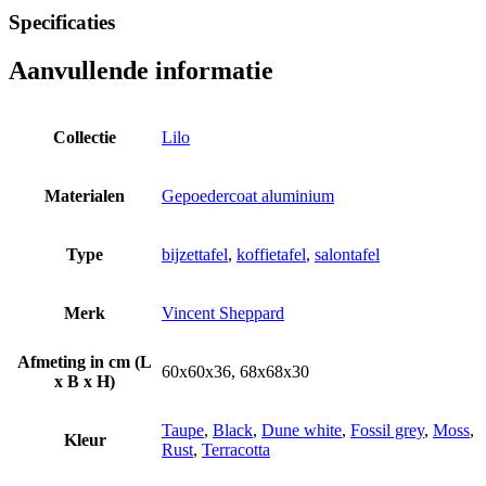
Specificaties
Aanvullende informatie
Collectie
Lilo
Materialen
Gepoedercoat aluminium
Type
bijzettafel
,
koffietafel
,
salontafel
Merk
Vincent Sheppard
Afmeting in cm (L
60x60x36, 68x68x30
x B x H)
Taupe
,
Black
,
Dune white
,
Fossil grey
,
Moss
,
Kleur
Rust
,
Terracotta