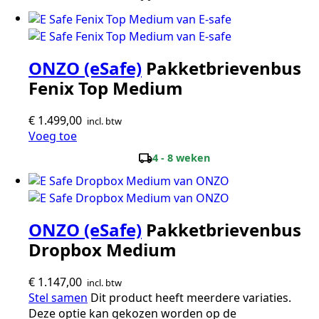
ONZO (eSafe)
Pakketbrievenbus
Fenix Top Medium
€
1.499,00
incl. btw
Voeg toe
local_shipping
4 - 8 weken
ONZO (eSafe)
Pakketbrievenbus
Dropbox Medium
€
1.147,00
incl. btw
Stel samen
Dit product heeft meerdere variaties.
Deze optie kan gekozen worden op de