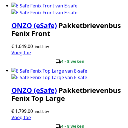
ONZO (eSafe)
Pakketbrievenbus
Fenix Front
€
1.649,00
incl. btw
Voeg toe
local_shipping
4 - 8 weken
ONZO (eSafe)
Pakketbrievenbus
Fenix Top Large
€
1.799,00
incl. btw
Voeg toe
local_shipping
4 - 8 weken