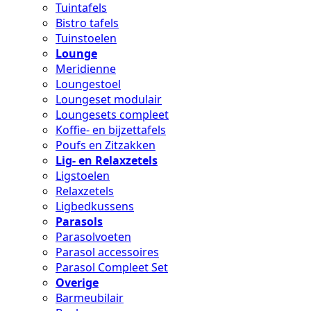
Tuintafels
Bistro tafels
Tuinstoelen
Lounge
Meridienne
Loungestoel
Loungeset modulair
Loungesets compleet
Koffie- en bijzettafels
Poufs en Zitzakken
Lig- en Relaxzetels
Ligstoelen
Relaxzetels
Ligbedkussens
Parasols
Parasolvoeten
Parasol accessoires
Parasol Compleet Set
Overige
Barmeubilair