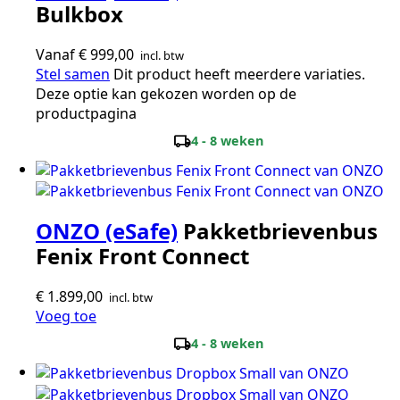
Bulkbox
Vanaf
€
999,00
incl. btw
Stel samen
Dit product heeft meerdere variaties.
Deze optie kan gekozen worden op de
productpagina
local_shipping
4 - 8 weken
ONZO (eSafe)
Pakketbrievenbus
Fenix Front Connect
€
1.899,00
incl. btw
Voeg toe
local_shipping
4 - 8 weken