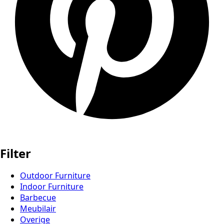
Filter
Outdoor Furniture
Indoor Furniture
Barbecue
Meubilair
Overige