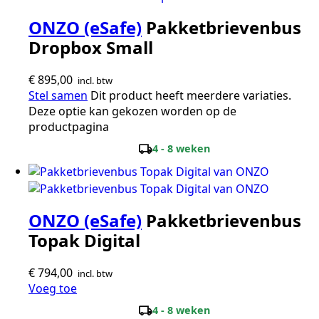
ONZO (eSafe)
Pakketbrievenbus
Dropbox Small
€
895,00
incl. btw
Stel samen
Dit product heeft meerdere variaties.
Deze optie kan gekozen worden op de
productpagina
local_shipping
4 - 8 weken
ONZO (eSafe)
Pakketbrievenbus
Topak Digital
€
794,00
incl. btw
Voeg toe
local_shipping
4 - 8 weken