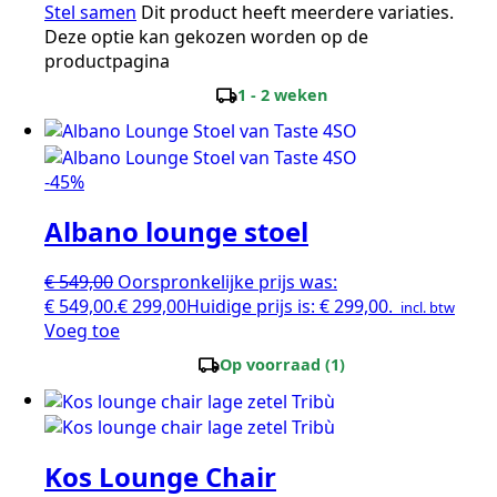
Stel samen
Dit product heeft meerdere variaties.
Deze optie kan gekozen worden op de
productpagina
local_shipping
1 - 2 weken
-45%
Albano lounge stoel
€
549,00
Oorspronkelijke prijs was:
€ 549,00.
€
299,00
Huidige prijs is: € 299,00.
incl. btw
Voeg toe
local_shipping
Op voorraad (1)
Kos Lounge Chair