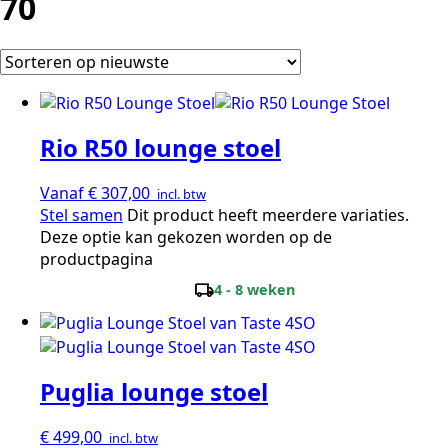
70
Rio R50 lounge stoel
Vanaf
€
307,00
incl. btw
Stel samen
Dit product heeft meerdere variaties.
Deze optie kan gekozen worden op de
productpagina
local_shipping
4 - 8 weken
Puglia lounge stoel
€
499,00
incl. btw