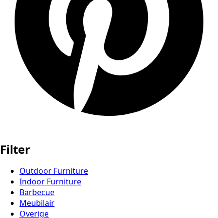
Filter
Outdoor Furniture
Indoor Furniture
Barbecue
Meubilair
Overige