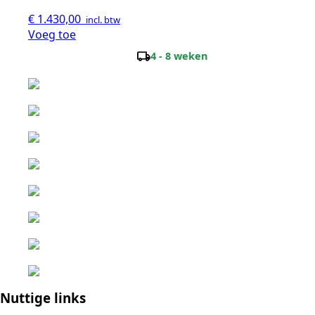
€
1.430,00
incl. btw
Voeg toe
local_shipping
4 - 8 weken
Nuttige links