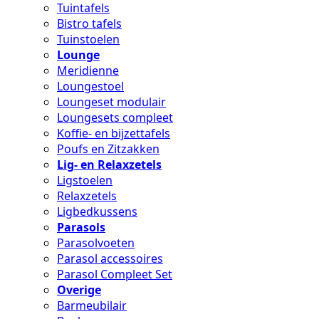
Tuintafels
Bistro tafels
Tuinstoelen
Lounge
Meridienne
Loungestoel
Loungeset modulair
Loungesets compleet
Koffie- en bijzettafels
Poufs en Zitzakken
Lig- en Relaxzetels
Ligstoelen
Relaxzetels
Ligbedkussens
Parasols
Parasolvoeten
Parasol accessoires
Parasol Compleet Set
Overige
Barmeubilair